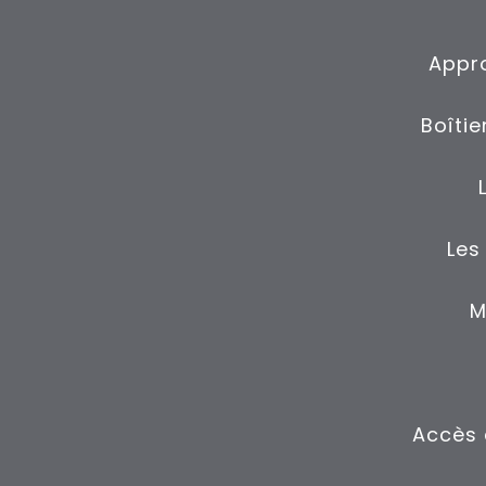
Appro
Boîti
Les
M
Accès 