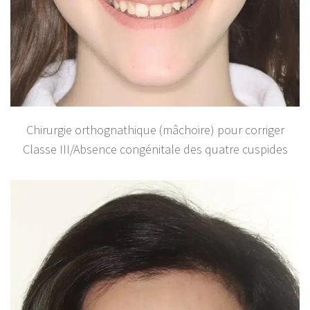
Chirurgie orthognathique (mâchoire) pour corriger
Classe III/Absence congénitale des quatre cuspides